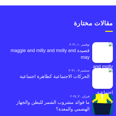
مقالات مختارة
نوفمبر ١٠, ٢٠٢١
قصيدة maggie and milly and molly and
may
سبتمبر ٠٧, ٢٠٢١
الحركات الاجتماعية كظاهرة اجتماعية
فبراير ٢٠, ٢٠٢٤
ما فوائد مشروب الشمر للبطن والجهاز
الهضمي والمعدة؟