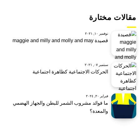
مقالات مختارة
نوفمبر ١٠, ٢٠٢١
قصيدة maggie and milly and molly and may
سبتمبر ٠٧, ٢٠٢١
الحركات الاجتماعية كظاهرة اجتماعية
فبراير ٢٠, ٢٠٢٤
ما فوائد مشروب الشمر للبطن والجهاز الهضمي
والمعدة؟