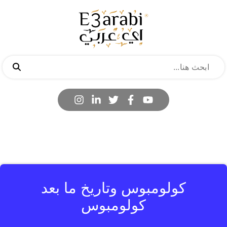
كولومبوس وتاريخ ما بعد
كولومبوس