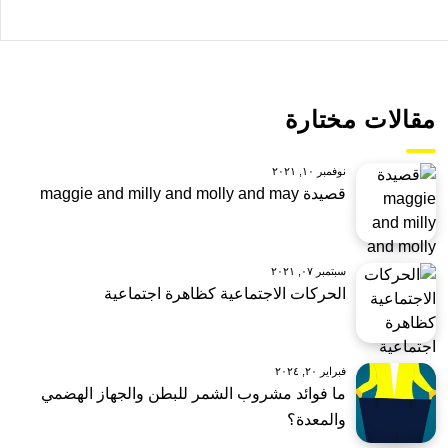
مقالات مختارة
نوفمبر ١٠, ٢٠٢١
قصيدة maggie and milly and molly and may
سبتمبر ٠٧, ٢٠٢١
الحركات الاجتماعية كظاهرة اجتماعية
فبراير ٢٠, ٢٠٢٤
ما فوائد مشروب الشمر للبطن والجهاز الهضمي
والمعدة؟