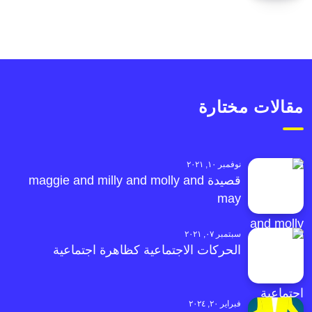
مقالات مختارة
نوفمبر ١٠, ٢٠٢١
قصيدة maggie and milly and molly and
may
سبتمبر ٠٧, ٢٠٢١
الحركات الاجتماعية كظاهرة اجتماعية
فبراير ٢٠, ٢٠٢٤