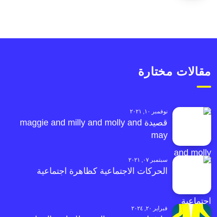
مقالات مختارة
نوفمبر ١٠, ٢٠٢١
قصيدة maggie and milly and molly and
may
سبتمبر ٠٧, ٢٠٢١
الحركات الاجتماعية كظاهرة اجتماعية
فبراير ٢٠, ٢٠٢٤