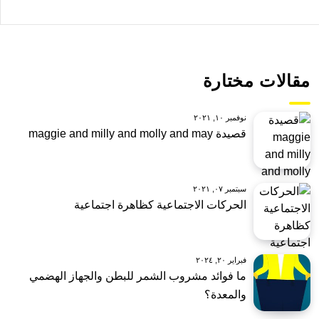
مقالات مختارة
نوفمبر ١٠, ٢٠٢١
قصيدة maggie and milly and molly and may
سبتمبر ٠٧, ٢٠٢١
الحركات الاجتماعية كظاهرة اجتماعية
فبراير ٢٠, ٢٠٢٤
ما فوائد مشروب الشمر للبطن والجهاز الهضمي
والمعدة؟