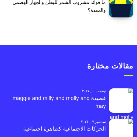
ما فوائد مشروب الشمر للبطن والجهاز الهضمي
والمعدة؟
مقالات مختارة
نوفمبر ١٠, ٢٠٢١
قصيدة maggie and milly and molly and
may
سبتمبر ٠٧, ٢٠٢١
الحركات الاجتماعية كظاهرة اجتماعية