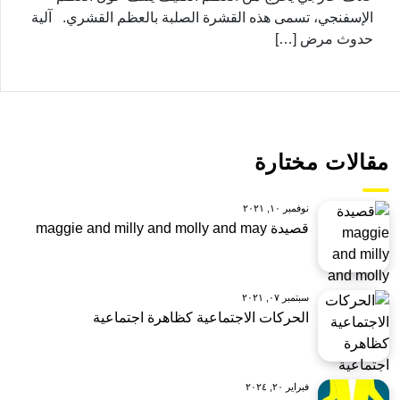
الإسفنجي، تسمى هذه القشرة الصلبة بالعظم القشري. آلية
حدوث مرض […]
مقالات مختارة
نوفمبر ١٠, ٢٠٢١
قصيدة maggie and milly and molly and may
سبتمبر ٠٧, ٢٠٢١
الحركات الاجتماعية كظاهرة اجتماعية
فبراير ٢٠, ٢٠٢٤