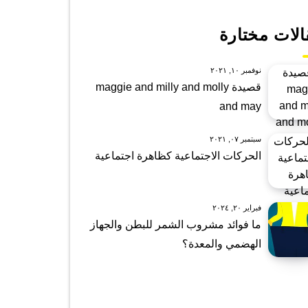
الات مختارة
نوفمبر ١٠, ٢٠٢١
قصيدة maggie and milly and molly
and may
سبتمبر ٠٧, ٢٠٢١
الحركات الاجتماعية كظاهرة اجتماعية
فبراير ٢٠, ٢٠٢٤
ما فوائد مشروب الشمر للبطن والجهاز
الهضمي والمعدة؟