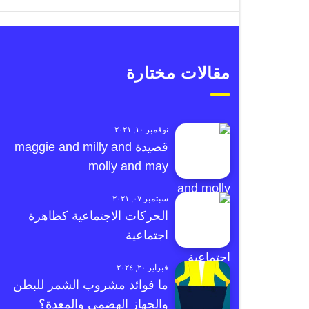
مقالات مختارة
نوفمبر ١٠, ٢٠٢١
قصيدة maggie and milly and
molly and may
سبتمبر ٠٧, ٢٠٢١
الحركات الاجتماعية كظاهرة
اجتماعية
فبراير ٢٠, ٢٠٢٤
ما فوائد مشروب الشمر للبطن
والجهاز الهضمي والمعدة؟