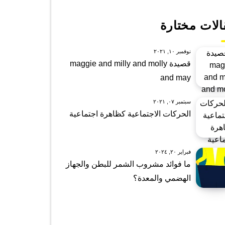
الات مختارة
نوفمبر ١٠, ٢٠٢١
قصيدة maggie and milly and molly
and may
سبتمبر ٠٧, ٢٠٢١
الحركات الاجتماعية كظاهرة اجتماعية
فبراير ٢٠, ٢٠٢٤
ما فوائد مشروب الشمر للبطن والجهاز
الهضمي والمعدة؟