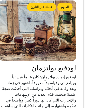
العلوم
علماء عبر التاريخ
لودفيغ بولتزمان
لودفيغ إدوارد بولتزمان؛ كان عالماً فيزيائياً
ورياضياتي وفيلسوفاً معروفاً، اشتهر في زمانه
وبعد وفاته في أبحاثه ودراساته التي أحدثت ضجةً
علميةً ضخمة، قدّم العديد من الإسهامات
والإنجازات التي كان لها دوراً كبيراً وواضحاً في
تقدّمه واشتهاره، إلى جانب ابتكاراته التي ساهمت