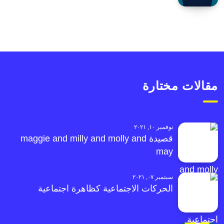
مقالات مختارة
نوفمبر ١٠, ٢٠٢١
قصيدة maggie and milly and molly and
may
سبتمبر ٠٧, ٢٠٢١
الحركات الاجتماعية كظاهرة اجتماعية