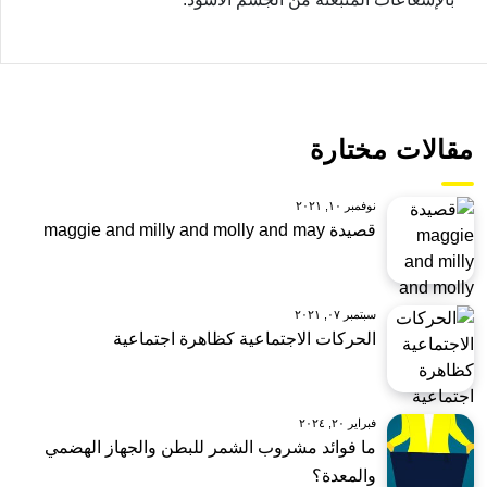
مقالات مختارة
نوفمبر ١٠, ٢٠٢١
قصيدة maggie and milly and molly and may
سبتمبر ٠٧, ٢٠٢١
الحركات الاجتماعية كظاهرة اجتماعية
فبراير ٢٠, ٢٠٢٤
ما فوائد مشروب الشمر للبطن والجهاز الهضمي
والمعدة؟