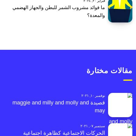
فبراير ٢٠, ٢٠٢٤
ما فوائد مشروب الشمر للبطن والجهاز الهضمي
والمعدة؟
مقالات مختارة
نوفمبر ١٠, ٢٠٢١
قصيدة maggie and milly and molly and
may
سبتمبر ٠٧, ٢٠٢١
الحركات الاجتماعية كظاهرة اجتماعية