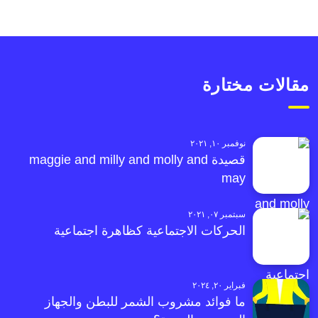
مقالات مختارة
نوفمبر ١٠, ٢٠٢١
قصيدة maggie and milly and molly and
may
سبتمبر ٠٧, ٢٠٢١
الحركات الاجتماعية كظاهرة اجتماعية
فبراير ٢٠, ٢٠٢٤
ما فوائد مشروب الشمر للبطن والجهاز