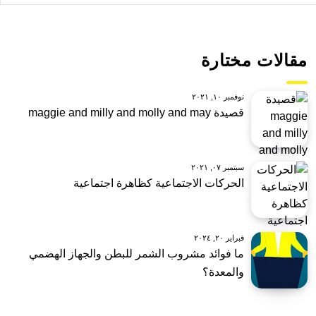
مقالات مختارة
نوفمبر ١٠, ٢٠٢١
قصيدة maggie and milly and molly and may
سبتمبر ٠٧, ٢٠٢١
الحركات الاجتماعية كظاهرة اجتماعية
فبراير ٢٠, ٢٠٢٤
ما فوائد مشروب الشمر للبطن والجهاز الهضمي
والمعدة؟