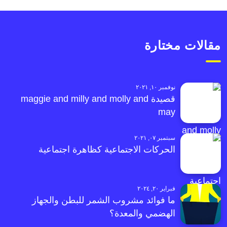
مقالات مختارة
نوفمبر ١٠, ٢٠٢١
قصيدة maggie and milly and molly and
may
سبتمبر ٠٧, ٢٠٢١
الحركات الاجتماعية كظاهرة اجتماعية
فبراير ٢٠, ٢٠٢٤
ما فوائد مشروب الشمر للبطن والجهاز
الهضمي والمعدة؟