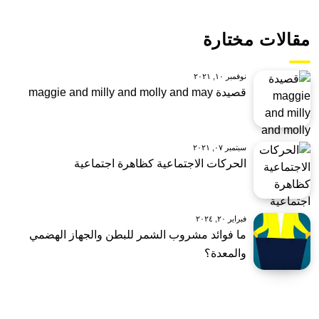
مقالات مختارة
نوفمبر ١٠, ٢٠٢١
قصيدة maggie and milly and molly and may
سبتمبر ٠٧, ٢٠٢١
الحركات الاجتماعية كظاهرة اجتماعية
فبراير ٢٠, ٢٠٢٤
ما فوائد مشروب الشمر للبطن والجهاز الهضمي
والمعدة؟