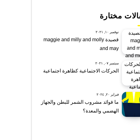
الات مختارة
نوفمبر ١٠, ٢٠٢١
قصيدة maggie and milly and molly
and may
سبتمبر ٠٧, ٢٠٢١
الحركات الاجتماعية كظاهرة اجتماعية
فبراير ٢٠, ٢٠٢٤
ما فوائد مشروب الشمر للبطن والجهاز
الهضمي والمعدة؟