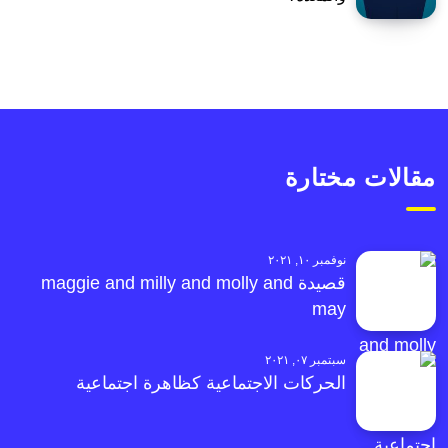
مقالات مختارة
نوفمبر ١٠, ٢٠٢١
قصيدة maggie and milly and molly and
may
سبتمبر ٠٧, ٢٠٢١
الحركات الاجتماعية كظاهرة اجتماعية