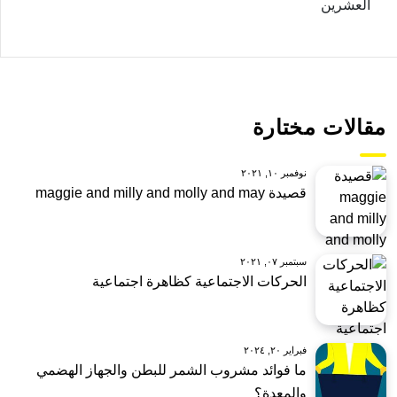
العشرين
مقالات مختارة
نوفمبر ١٠, ٢٠٢١
قصيدة maggie and milly and molly and may
سبتمبر ٠٧, ٢٠٢١
الحركات الاجتماعية كظاهرة اجتماعية
فبراير ٢٠, ٢٠٢٤
ما فوائد مشروب الشمر للبطن والجهاز الهضمي
والمعدة؟