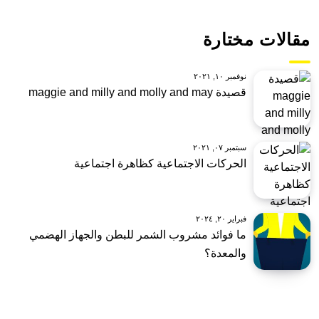
مقالات مختارة
نوفمبر ١٠, ٢٠٢١
قصيدة maggie and milly and molly and may
سبتمبر ٠٧, ٢٠٢١
الحركات الاجتماعية كظاهرة اجتماعية
فبراير ٢٠, ٢٠٢٤
ما فوائد مشروب الشمر للبطن والجهاز الهضمي
والمعدة؟