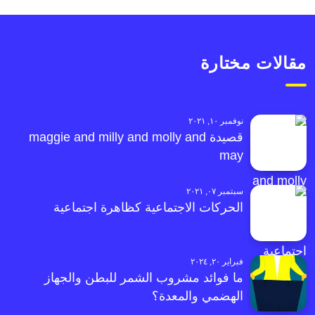
مقالات مختارة
نوفمبر ١٠, ٢٠٢١
قصيدة maggie and milly and molly and
may
سبتمبر ٠٧, ٢٠٢١
الحركات الاجتماعية كظاهرة اجتماعية
فبراير ٢٠, ٢٠٢٤
ما فوائد مشروب الشمر للبطن والجهاز
الهضمي والمعدة؟