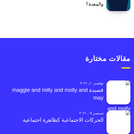
والمعدة؟
مقالات مختارة
نوفمبر ١٠, ٢٠٢١
قصيدة maggie and milly and molly and
may
سبتمبر ٠٧, ٢٠٢١
الحركات الاجتماعية كظاهرة اجتماعية