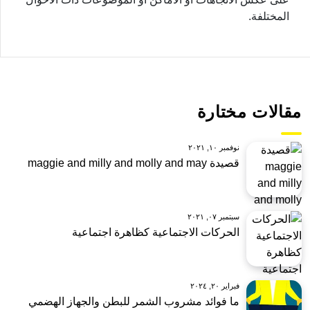
المختلفة.
مقالات مختارة
نوفمبر ١٠, ٢٠٢١
قصيدة maggie and milly and molly and may
سبتمبر ٠٧, ٢٠٢١
الحركات الاجتماعية كظاهرة اجتماعية
فبراير ٢٠, ٢٠٢٤
ما فوائد مشروب الشمر للبطن والجهاز الهضمي