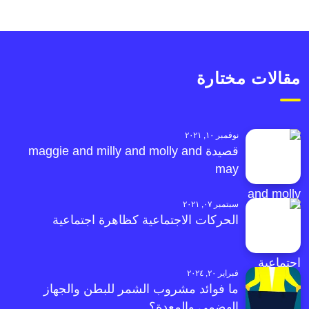
مقالات مختارة
نوفمبر ١٠, ٢٠٢١
قصيدة maggie and milly and molly and
may
سبتمبر ٠٧, ٢٠٢١
الحركات الاجتماعية كظاهرة اجتماعية
فبراير ٢٠, ٢٠٢٤
ما فوائد مشروب الشمر للبطن والجهاز
الهضمي والمعدة؟