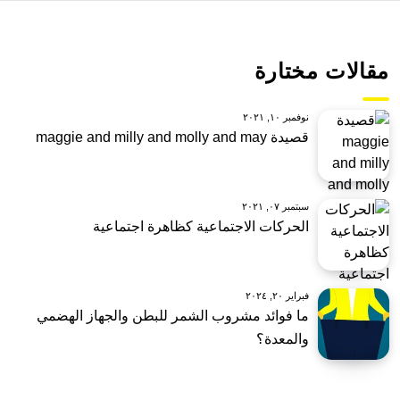
مقالات مختارة
نوفمبر ١٠, ٢٠٢١
قصيدة maggie and milly and molly and may
سبتمبر ٠٧, ٢٠٢١
الحركات الاجتماعية كظاهرة اجتماعية
فبراير ٢٠, ٢٠٢٤
ما فوائد مشروب الشمر للبطن والجهاز الهضمي
والمعدة؟