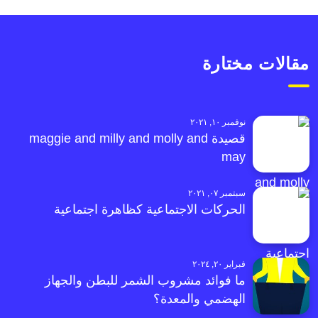
مقالات مختارة
نوفمبر ١٠, ٢٠٢١
قصيدة maggie and milly and molly and
may
سبتمبر ٠٧, ٢٠٢١
الحركات الاجتماعية كظاهرة اجتماعية
فبراير ٢٠, ٢٠٢٤
ما فوائد مشروب الشمر للبطن والجهاز
الهضمي والمعدة؟