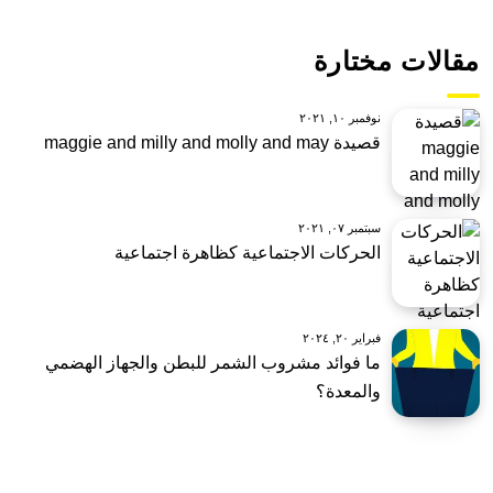
مقالات مختارة
نوفمبر ١٠, ٢٠٢١
قصيدة maggie and milly and molly and may
سبتمبر ٠٧, ٢٠٢١
الحركات الاجتماعية كظاهرة اجتماعية
فبراير ٢٠, ٢٠٢٤
ما فوائد مشروب الشمر للبطن والجهاز الهضمي
والمعدة؟