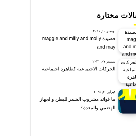
الات مختارة
نوفمبر ١٠, ٢٠٢١
قصيدة maggie and milly and molly
and may
سبتمبر ٠٧, ٢٠٢١
الحركات الاجتماعية كظاهرة اجتماعية
فبراير ٢٠, ٢٠٢٤
ما فوائد مشروب الشمر للبطن والجهاز
الهضمي والمعدة؟