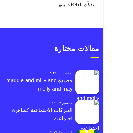
تفكّك العلاقات بينها.
مقالات مختارة
نوفمبر ١٠, ٢٠٢١
قصيدة maggie and milly and
molly and may
سبتمبر ٠٧, ٢٠٢١
الحركات الاجتماعية كظاهرة
اجتماعية
فبراير ٢٠, ٢٠٢٤