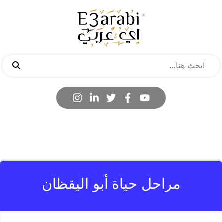
مراحل حياة أبو اليقظان