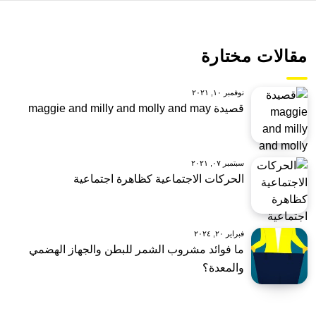
مقالات مختارة
نوفمبر ١٠, ٢٠٢١
قصيدة maggie and milly and molly and may
سبتمبر ٠٧, ٢٠٢١
الحركات الاجتماعية كظاهرة اجتماعية
فبراير ٢٠, ٢٠٢٤
ما فوائد مشروب الشمر للبطن والجهاز الهضمي
والمعدة؟