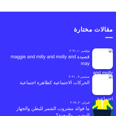
مقالات مختارة
نوفمبر ١٠, ٢٠٢١
قصيدة maggie and milly and molly and
may
سبتمبر ٠٧, ٢٠٢١
الحركات الاجتماعية كظاهرة اجتماعية
فبراير ٢٠, ٢٠٢٤
ما فوائد مشروب الشمر للبطن والجهاز
الهضمي والمعدة؟