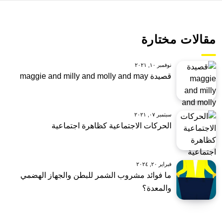
مقالات مختارة
نوفمبر ١٠, ٢٠٢١
قصيدة maggie and milly and molly and may
سبتمبر ٠٧, ٢٠٢١
الحركات الاجتماعية كظاهرة اجتماعية
فبراير ٢٠, ٢٠٢٤
ما فوائد مشروب الشمر للبطن والجهاز الهضمي
والمعدة؟