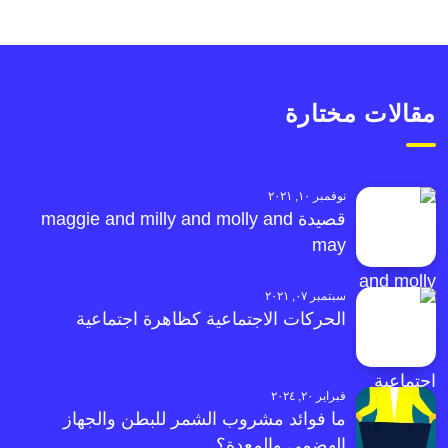
مقالات مختارة
نوفمبر ١٠, ٢٠٢١
قصيدة maggie and milly and molly and
may
سبتمبر ٠٧, ٢٠٢١
الحركات الاجتماعية كظاهرة اجتماعية
فبراير ٢٠, ٢٠٢٤
ما فوائد مشروب الشمر للبطن والجهاز
الهضمي والمعدة؟