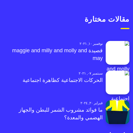
مقالات مختارة
نوفمبر ١٠, ٢٠٢١
قصيدة maggie and milly and molly and
may
سبتمبر ٠٧, ٢٠٢١
الحركات الاجتماعية كظاهرة اجتماعية
فبراير ٢٠, ٢٠٢٤
ما فوائد مشروب الشمر للبطن والجهاز
الهضمي والمعدة؟