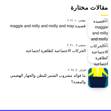
مقالات مختارة
نوفمبر ١٠, ٢٠٢١
قصيدة maggie and milly and molly and may
سبتمبر ٠٧, ٢٠٢١
الحركات الاجتماعية كظاهرة اجتماعية
فبراير ٢٠, ٢٠٢٤
ما فوائد مشروب الشمر للبطن والجهاز الهضمي
والمعدة؟