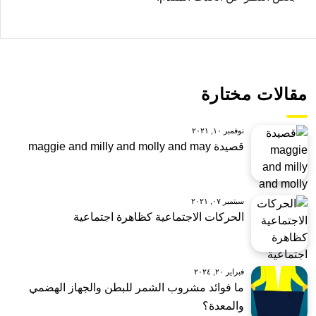
مقالات مختارة
نوفمبر ١٠, ٢٠٢١
قصيدة maggie and milly and molly and may
سبتمبر ٠٧, ٢٠٢١
الحركات الاجتماعية كظاهرة اجتماعية
فبراير ٢٠, ٢٠٢٤
ما فوائد مشروب الشمر للبطن والجهاز الهضمي
والمعدة؟