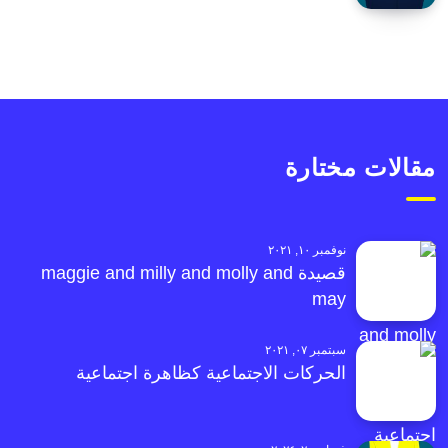
مقالات مختارة
نوفمبر ١٠, ٢٠٢١
قصيدة maggie and milly and molly and
may
سبتمبر ٠٧, ٢٠٢١
الحركات الاجتماعية كظاهرة اجتماعية