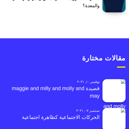
والمعدة؟
مقالات مختارة
نوفمبر ١٠, ٢٠٢١
قصيدة maggie and milly and molly and
may
سبتمبر ٠٧, ٢٠٢١
الحركات الاجتماعية كظاهرة اجتماعية