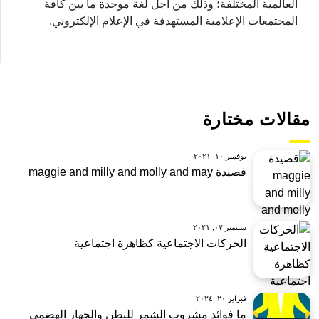
العالمية المختلفة؛ وذلك من أجل لغة موحدة ما بين كافة
المجتمعات الإعلامية المستهدفة في الإعلام الإلكتروني.
مقالات مختارة
نوفمبر ١٠, ٢٠٢١
قصيدة maggie and milly and molly and may
سبتمبر ٠٧, ٢٠٢١
الحركات الاجتماعية كظاهرة اجتماعية
فبراير ٢٠, ٢٠٢٤
ما فوائد مشروب الشمر للبطن والجهاز الهضمي