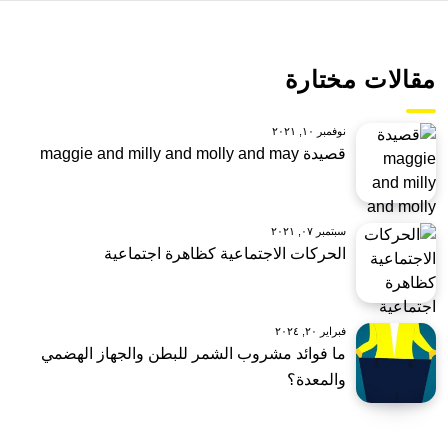
مقالات مختارة
نوفمبر ١٠, ٢٠٢١
قصيدة maggie and milly and molly and may
سبتمبر ٠٧, ٢٠٢١
الحركات الاجتماعية كظاهرة اجتماعية
فبراير ٢٠, ٢٠٢٤
ما فوائد مشروب الشمر للبطن والجهاز الهضمي
والمعدة؟