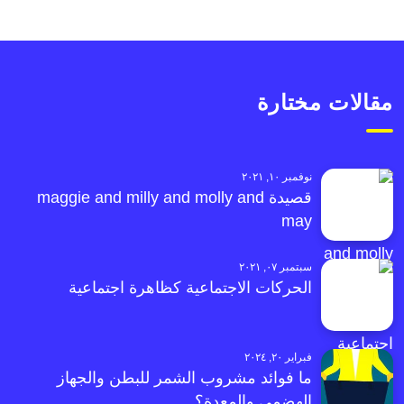
مقالات مختارة
نوفمبر ١٠, ٢٠٢١
قصيدة maggie and milly and molly and
may
سبتمبر ٠٧, ٢٠٢١
الحركات الاجتماعية كظاهرة اجتماعية
فبراير ٢٠, ٢٠٢٤
ما فوائد مشروب الشمر للبطن والجهاز
الهضمي والمعدة؟