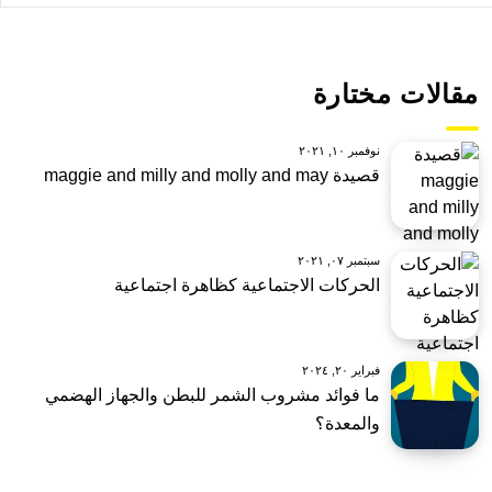
مقالات مختارة
نوفمبر ١٠, ٢٠٢١
قصيدة maggie and milly and molly and may
سبتمبر ٠٧, ٢٠٢١
الحركات الاجتماعية كظاهرة اجتماعية
فبراير ٢٠, ٢٠٢٤
ما فوائد مشروب الشمر للبطن والجهاز الهضمي
والمعدة؟