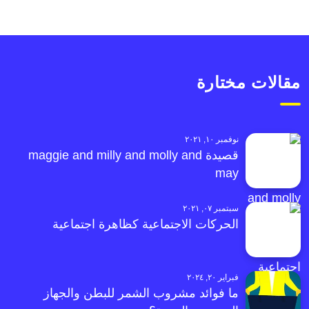
مقالات مختارة
نوفمبر ١٠, ٢٠٢١
قصيدة maggie and milly and molly and
may
سبتمبر ٠٧, ٢٠٢١
الحركات الاجتماعية كظاهرة اجتماعية
فبراير ٢٠, ٢٠٢٤
ما فوائد مشروب الشمر للبطن والجهاز