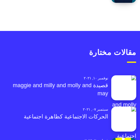
مقالات مختارة
نوفمبر ١٠, ٢٠٢١
قصيدة maggie and milly and molly and
may
سبتمبر ٠٧, ٢٠٢١
الحركات الاجتماعية كظاهرة اجتماعية