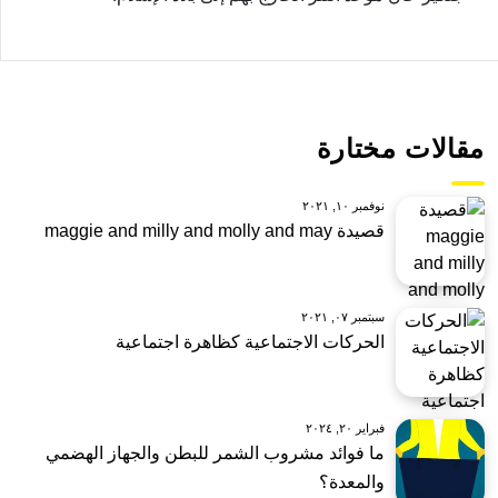
مقالات مختارة
نوفمبر ١٠, ٢٠٢١
قصيدة maggie and milly and molly and may
سبتمبر ٠٧, ٢٠٢١
الحركات الاجتماعية كظاهرة اجتماعية
فبراير ٢٠, ٢٠٢٤
ما فوائد مشروب الشمر للبطن والجهاز الهضمي
والمعدة؟