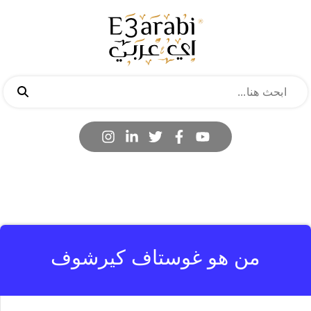
من هو غوستاف كيرشوف