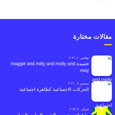
مقالات مختارة
نوفمبر ١٠, ٢٠٢١
قصيدة maggie and milly and molly and
may
سبتمبر ٠٧, ٢٠٢١
الحركات الاجتماعية كظاهرة اجتماعية
فبراير ٢٠, ٢٠٢٤