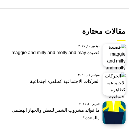
مقالات مختارة
نوفمبر ١٠, ٢٠٢١
قصيدة maggie and milly and molly and may
سبتمبر ٠٧, ٢٠٢١
الحركات الاجتماعية كظاهرة اجتماعية
فبراير ٢٠, ٢٠٢٤
ما فوائد مشروب الشمر للبطن والجهاز الهضمي
والمعدة؟