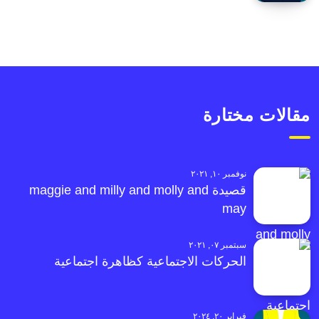
مقالات مختارة
نوفمبر ١٠, ٢٠٢١
قصيدة maggie and milly and molly and
may
سبتمبر ٠٧, ٢٠٢١
الحركات الاجتماعية كظاهرة اجتماعية
فبراير ٢٠, ٢٠٢٤