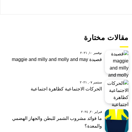
مقالات مختارة
نوفمبر ١٠, ٢٠٢١
قصيدة maggie and milly and molly and may
سبتمبر ٠٧, ٢٠٢١
الحركات الاجتماعية كظاهرة اجتماعية
فبراير ٢٠, ٢٠٢٤
ما فوائد مشروب الشمر للبطن والجهاز الهضمي
والمعدة؟