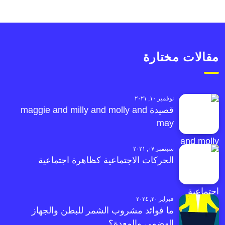
مقالات مختارة
نوفمبر ١٠, ٢٠٢١
قصيدة maggie and milly and molly and
may
سبتمبر ٠٧, ٢٠٢١
الحركات الاجتماعية كظاهرة اجتماعية
فبراير ٢٠, ٢٠٢٤
ما فوائد مشروب الشمر للبطن والجهاز
الهضمي والمعدة؟