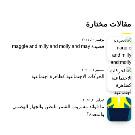
مقالات مختارة
نوفمبر ١٠, ٢٠٢١
قصيدة maggie and milly and molly and may
سبتمبر ٠٧, ٢٠٢١
الحركات الاجتماعية كظاهرة اجتماعية
فبراير ٢٠, ٢٠٢٤
ما فوائد مشروب الشمر للبطن والجهاز الهضمي
والمعدة؟