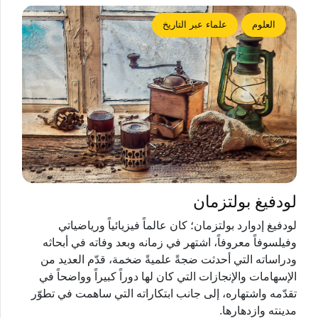
العلوم
علماء عبر التاريخ
لودفيغ بولتزمان
لودفيغ إدوارد بولتزمان؛ كان عالماً فيزيائياً ورياضياتي
وفيلسوفاً معروفاً، اشتهر في زمانه وبعد وفاته في أبحاثه
ودراساته التي أحدثت ضجةً علميةً ضخمة، قدّم العديد من
الإسهامات والإنجازات التي كان لها دوراً كبيراً وواضحاً في
تقدّمه واشتهاره، إلى جانب ابتكاراته التي ساهمت في تطوّر
مدينته وازدهارها.