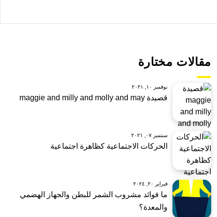
مقالات مختارة
نوفمبر ١٠, ٢٠٢١
قصيدة maggie and milly and molly and may
سبتمبر ٠٧, ٢٠٢١
الحركات الاجتماعية كظاهرة اجتماعية
فبراير ٢٠, ٢٠٢٤
ما فوائد مشروب الشمر للبطن والجهاز الهضمي
والمعدة؟