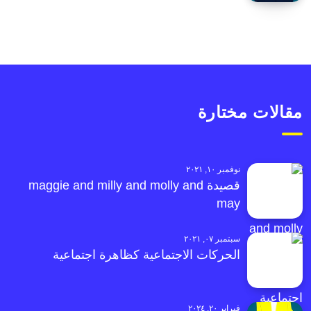
مقالات مختارة
نوفمبر ١٠, ٢٠٢١
قصيدة maggie and milly and molly and
may
سبتمبر ٠٧, ٢٠٢١
الحركات الاجتماعية كظاهرة اجتماعية
فبراير ٢٠, ٢٠٢٤