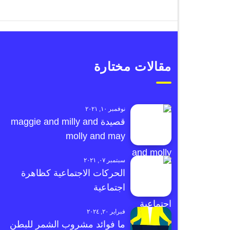
مقالات مختارة
نوفمبر ١٠, ٢٠٢١
قصيدة maggie and milly and
molly and may
سبتمبر ٠٧, ٢٠٢١
الحركات الاجتماعية كظاهرة
اجتماعية
فبراير ٢٠, ٢٠٢٤
ما فوائد مشروب الشمر للبطن