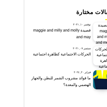
الات مختارة
نوفمبر ١٠, ٢٠٢١
قصيدة maggie and milly and molly
and may
سبتمبر ٠٧, ٢٠٢١
الحركات الاجتماعية كظاهرة اجتماعية
فبراير ٢٠, ٢٠٢٤
ما فوائد مشروب الشمر للبطن والجهاز
الهضمي والمعدة؟