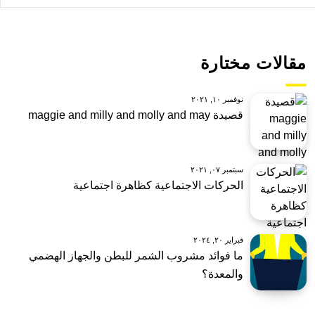
مقالات مختارة
نوفمبر ١٠, ٢٠٢١
قصيدة maggie and milly and molly and may
سبتمبر ٠٧, ٢٠٢١
الحركات الاجتماعية كظاهرة اجتماعية
فبراير ٢٠, ٢٠٢٤
ما فوائد مشروب الشمر للبطن والجهاز الهضمي
والمعدة؟