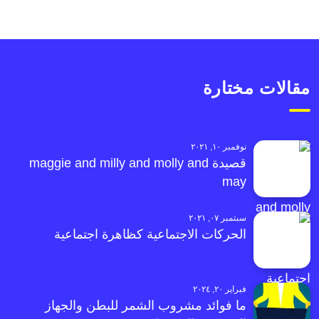
مقالات مختارة
نوفمبر ١٠, ٢٠٢١
قصيدة maggie and milly and molly and
may
سبتمبر ٠٧, ٢٠٢١
الحركات الاجتماعية كظاهرة اجتماعية
فبراير ٢٠, ٢٠٢٤
ما فوائد مشروب الشمر للبطن والجهاز