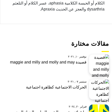
الكلام أو الحبسة الكلامية aphasia، عسر الكلام أو التلعثم
dysarthria والعجز عن الحديث Apraxia.
مقالات مختارة
نوفمبر ١٠, ٢٠٢١
قصيدة maggie and milly and molly and may
سبتمبر ٠٧, ٢٠٢١
الحركات الاجتماعية كظاهرة اجتماعية
فبراير ٢٠, ٢٠٢٤