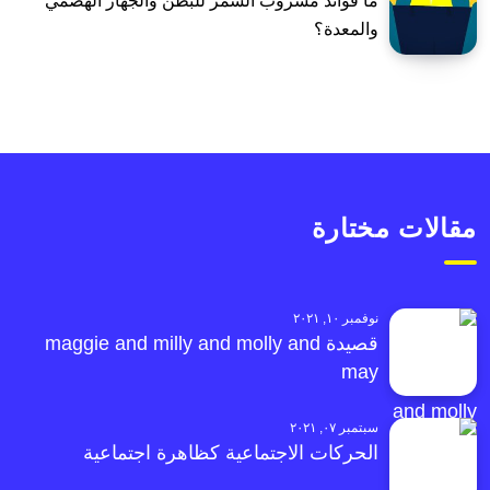
ما فوائد مشروب الشمر للبطن والجهاز الهضمي
والمعدة؟
مقالات مختارة
نوفمبر ١٠, ٢٠٢١
قصيدة maggie and milly and molly and
may
سبتمبر ٠٧, ٢٠٢١
الحركات الاجتماعية كظاهرة اجتماعية