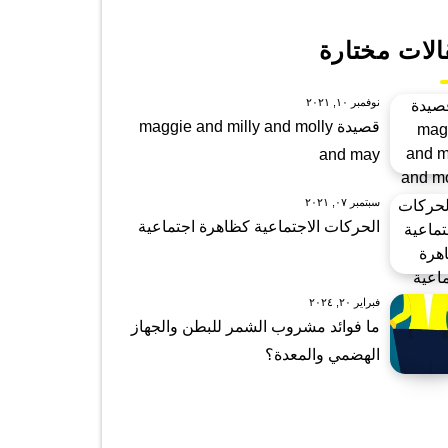
الات مختارة
نوفمبر ١٠, ٢٠٢١
قصيدة maggie and milly and molly
and may
سبتمبر ٠٧, ٢٠٢١
الحركات الاجتماعية كظاهرة اجتماعية
فبراير ٢٠, ٢٠٢٤
ما فوائد مشروب الشمر للبطن والجهاز
الهضمي والمعدة؟