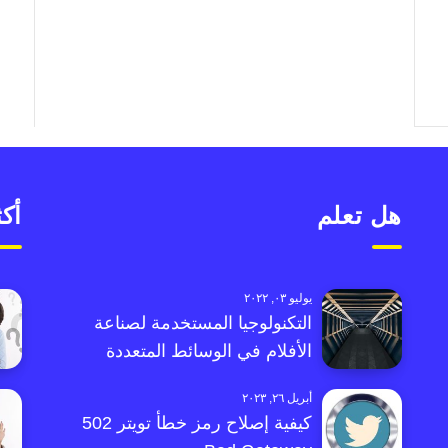
هل تعلم
أكث
يوليو ٠٣, ٢٠٢٢
التكنولوجيا المستخدمة لصناعة
الأفلام في الوسائط المتعددة
أبريل ٢٦, ٢٠٢٣
كيفية إصلاح رمز خطأ تويتر 502