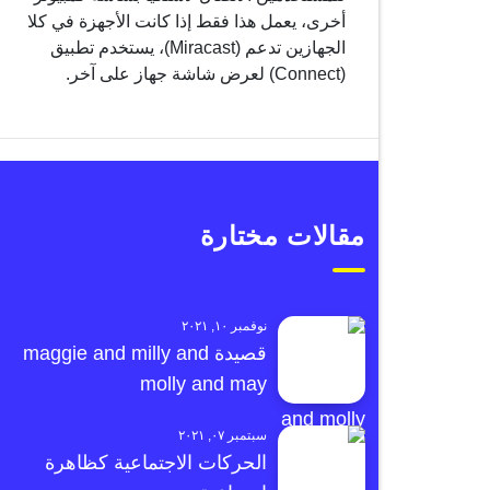
أخرى، يعمل هذا فقط إذا كانت الأجهزة في كلا
الجهازين تدعم (Miracast)، يستخدم تطبيق
(Connect) لعرض شاشة جهاز على آخر.
مقالات مختارة
نوفمبر ١٠, ٢٠٢١
قصيدة maggie and milly and
molly and may
سبتمبر ٠٧, ٢٠٢١
الحركات الاجتماعية كظاهرة