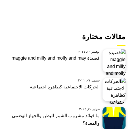
مقالات مختارة
نوفمبر ١٠, ٢٠٢١
قصيدة maggie and milly and molly and may
سبتمبر ٠٧, ٢٠٢١
الحركات الاجتماعية كظاهرة اجتماعية
فبراير ٢٠, ٢٠٢٤
ما فوائد مشروب الشمر للبطن والجهاز الهضمي
والمعدة؟