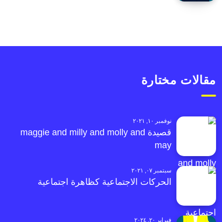
مقالات مختارة
نوفمبر ١٠, ٢٠٢١
قصيدة maggie and milly and molly and
may
سبتمبر ٠٧, ٢٠٢١
الحركات الاجتماعية كظاهرة اجتماعية
فبراير ٢٠, ٢٠٢٤