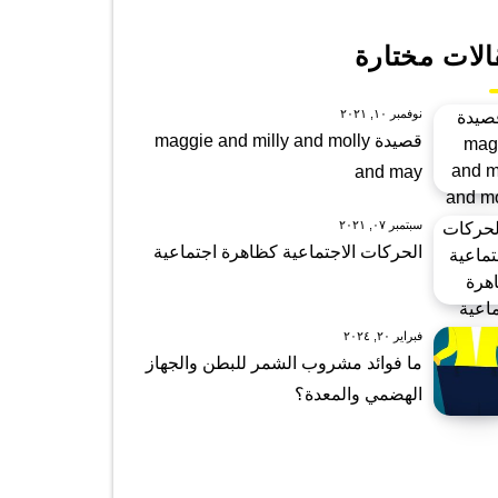
الات مختارة
نوفمبر ١٠, ٢٠٢١
قصيدة maggie and milly and molly
and may
سبتمبر ٠٧, ٢٠٢١
الحركات الاجتماعية كظاهرة اجتماعية
فبراير ٢٠, ٢٠٢٤
ما فوائد مشروب الشمر للبطن والجهاز
الهضمي والمعدة؟