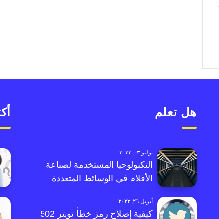
،
هل تعلم
أكث
يوليو ٠٣, ٢٠٢٢
التكنولوجيا المستخدمة لصناعة
الأفلام في الوسائط المتعددة
أبريل ٢٦, ٢٠٢٣
كيفية إصلاح رمز خطأ تويتر 502