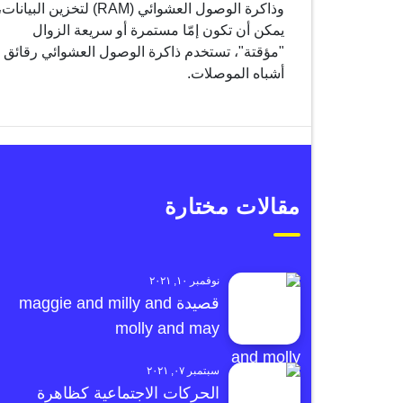
وذاكرة الوصول العشوائي (RAM) لتخزين البيانات
يمكن أن تكون إمّا مستمرة أو سريعة الزوال
"مؤقتة"، تستخدم ذاكرة الوصول العشوائي رقائق
أشباه الموصلات.
مقالات مختارة
نوفمبر ١٠, ٢٠٢١
قصيدة maggie and milly and
molly and may
سبتمبر ٠٧, ٢٠٢١
الحركات الاجتماعية كظاهرة