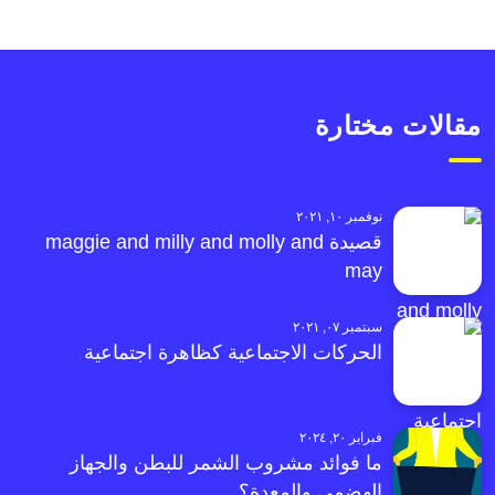
مقالات مختارة
نوفمبر ١٠, ٢٠٢١
قصيدة maggie and milly and molly and
may
سبتمبر ٠٧, ٢٠٢١
الحركات الاجتماعية كظاهرة اجتماعية
فبراير ٢٠, ٢٠٢٤
ما فوائد مشروب الشمر للبطن والجهاز
الهضمي والمعدة؟