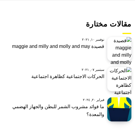
مقالات مختارة
نوفمبر ١٠, ٢٠٢١
قصيدة maggie and milly and molly and may
سبتمبر ٠٧, ٢٠٢١
الحركات الاجتماعية كظاهرة اجتماعية
فبراير ٢٠, ٢٠٢٤
ما فوائد مشروب الشمر للبطن والجهاز الهضمي
والمعدة؟