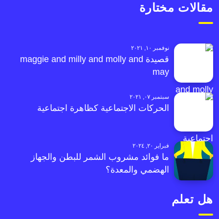
مقالات مختارة
نوفمبر ١٠, ٢٠٢١
قصيدة maggie and milly and molly and
may
سبتمبر ٠٧, ٢٠٢١
الحركات الاجتماعية كظاهرة اجتماعية
فبراير ٢٠, ٢٠٢٤
ما فوائد مشروب الشمر للبطن والجهاز
الهضمي والمعدة؟
هل تعلم