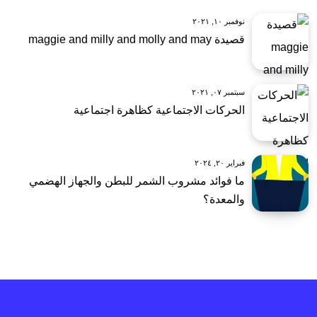
نوفمبر ١٠, ٢٠٢١
قصيدة maggie and milly and molly and may
سبتمبر ٠٧, ٢٠٢١
الحركات الاجتماعية كظاهرة اجتماعية
فبراير ٢٠, ٢٠٢٤
ما فوائد مشروب الشمر للبطن والجهاز الهضمي
والمعدة؟