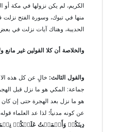
الكريم، لم يكن نزولها في مكة أو ال
منها في تبوك، وسورة الفتح نزلت 
الحديبة، وهناك آيات نزلت في بعض
والخلاصة أن كلا القولين غير مانع ول
والقول الثالث:
خالٍ عن كل هذه الاع
جماعة: المكي هو ما نزل قبل الهجرة
هو ما نزل بعد الهجرة حتى إن كان ا
عن كونه مدنياً؛ لذا عد العلماء قوله 
دِینَكُمۡ وَأَتۡمَمۡتُ عَلَیۡكُمۡ نِعۡمَت