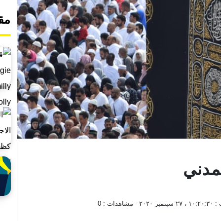
مق
مدني
 :
١٠:٢٠:٣٠ ، ٢٧ سبتمبر ٢٠٢٠
- مشاهدات :
0