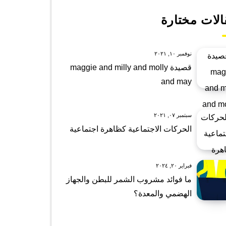
الات مختارة
نوفمبر ١٠, ٢٠٢١
قصيدة maggie and milly and molly
and may
سبتمبر ٠٧, ٢٠٢١
الحركات الاجتماعية كظاهرة اجتماعية
فبراير ٢٠, ٢٠٢٤
ما فوائد مشروب الشمر للبطن والجهاز
الهضمي والمعدة؟