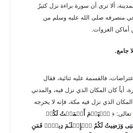
مدينة، ألا ترى أن سورة براءة نزل كثيرٌ
في منصرفه صلى الله عليه وسلم من
 أماكن الغزوات.
ا جامع.
تراضات، فالقسمة عليه ثنائية، فقال
، أياً كان المكان الذي نزل فيه، والمدني
لمكان الذي نزل فيه مكة، فإنه لا يخرجه
تعالى: ﴿
ٱلۡیَوۡمَ أَكۡمَلۡتُ لَكُمۡ
ِی وَرَضِیتُ لَكُمُ ٱلۡإِسۡلَـٰمَ دِینࣰاۚ فَمَنِ