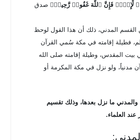
لِّإِثۡمࣲ فَإِنَّ ٱللَّهَ غَفُورࣱ رَّحِیمࣱ﴾
صدق
 القسم المدني، ذلك أن هذا القول لوحظ
لم، فطيلة إقامته في مكة سُمي القرآن
ي بيت المقدس، وطيلة إقامته صلى الله
 مدنياً، ولو نزل في مكة المكرمة أو
 والمدني ما نزل بعدها، وذلك تقسيم
عند العلماء.
لمدني: