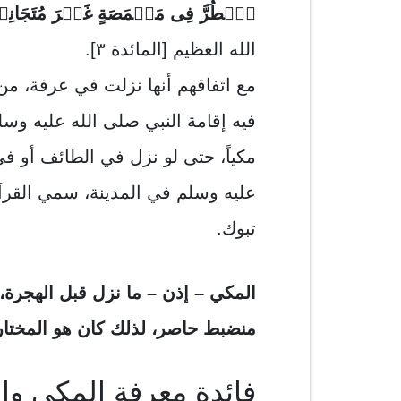
ٱضۡطُرَّ فِی مَخۡمَصَةٍ غَیۡرَ مُتَجَانِفࣲ 
الله العظيم [المائدة ٣].
مع اتفاقهم أنها نزلت في عرفة، من
فيه إقامة النبي صلى الله عليه وس
مكياً، حتى لو نزل في الطائف أو ف
عليه وسلم في المدينة، سمي القرآن
تبوك.
المكي – إذن – ما نزل قبل الهجرة،
منضبط حاصر، لذلك كان هو المختار 
فائدة معرفة المكي وا