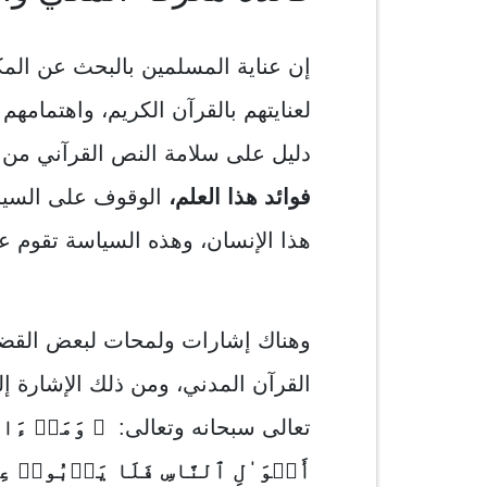
إن عناية المسلمين بالبحث عن الم
لعنايتهم بالقرآن الكريم، واهتمامهم
دليل على سلامة النص القرآني من 
فوائد هذا العلم،
الوقوف على السياس
هذا الإنسان، وهذه السياسة تقوم عل
وهناك إشارات ولمحات لبعض القضايا
القرآن المدني، ومن ذلك الإشارة إلى
تعالى سبحانه وتعالى:
﴿ وَمَاۤ ءَاتَ
أَمۡوَ ٰ⁠لِ ٱلنَّاسِ فَلَا یَرۡبُوا۟ ع