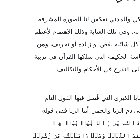
كي والمدني تعكس لنا الصورة المشرفة
 به، وفي تلك العناية وذلك الاهتمام لأعظم
كل شائبة نقص أو زيادة أو تحريف،
ومن
ة الحكيمة التي سلكها القرآن في تربية
ى التدرج في الأحكام والتكاليف.
 الكبرى التي فُصل فيها القول التام
 ذم الربا والخمر، أما الربا ففي قوله
یۡتُم مِّن رِّبࣰا لِّیَرۡبُوَا۟ فِیۤ
ِندَ ٱللَّهِۖ وَمَاۤ ءَاتَیۡتُم مِّن زَكَوٰةࣲ