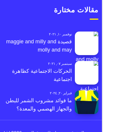
مقالات مختارة
نوفمبر ١٠, ٢٠٢١
قصيدة maggie and milly and
molly and may
سبتمبر ٠٧, ٢٠٢١
الحركات الاجتماعية كظاهرة
اجتماعية
فبراير ٢٠, ٢٠٢٤
ما فوائد مشروب الشمر للبطن
والجهاز الهضمي والمعدة؟