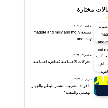
الات مختارة
نوفمبر ١٠, ٢٠٢١
قصيدة maggie and milly and molly
and may
سبتمبر ٠٧, ٢٠٢١
الحركات الاجتماعية كظاهرة اجتماعية
فبراير ٢٠, ٢٠٢٤
ما فوائد مشروب الشمر للبطن والجهاز
الهضمي والمعدة؟