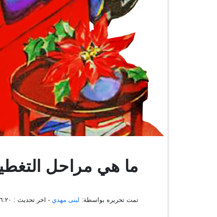
ما هي مراحل التغطية
تمت تحريره بواسطة:
لبنى مهدي
- اخر تحديث :
٠٧:٣٦:٢٠ ، ٩