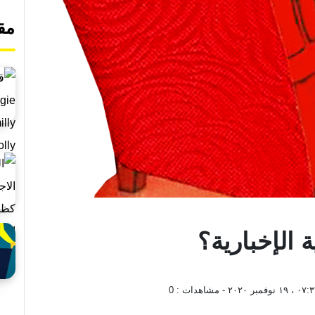
مق
 الإخبارية؟
١ نوفمبر ٢٠٢٠
- مشاهدات :
0