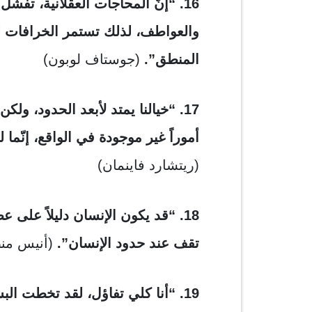
16. “إنّ المحاجات العقلانية، تف
والعواطف، لذلك تستمر الخرافات ل
المنطق”.
(جوستاف لوبون)
17. “
خيالنا يمتد لأبعد الحدود، ولك
أموراً غير موجودة في الواقع، إنّما 
(ريتشارد فاينمان)
18. “قد يكون الإنسان دليلاً على
تقف عند حدود الإنسان”.
(أنيس من
19. “أنا كلي تفاؤل، لقد تخطت الب