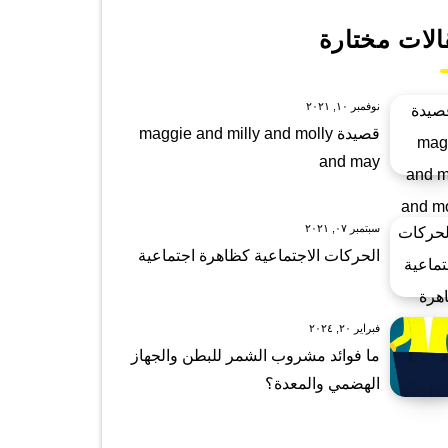
الات مختارة
نوفمبر ١٠, ٢٠٢١
قصيدة maggie and milly and molly
and may
سبتمبر ٠٧, ٢٠٢١
الحركات الاجتماعية كظاهرة اجتماعية
فبراير ٢٠, ٢٠٢٤
ما فوائد مشروب الشمر للبطن والجهاز
الهضمي والمعدة؟