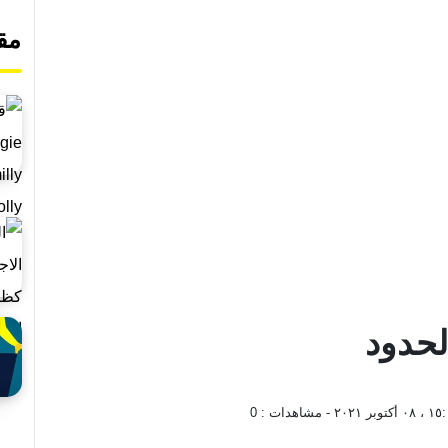
مق
حدود
كتوبر ٢٠٢١
- مشاهدات :
0