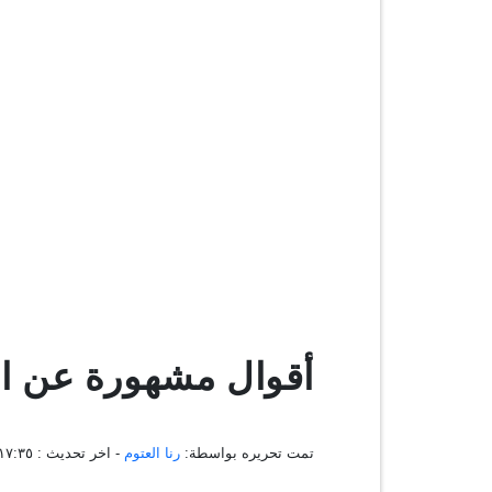
أقوال مشهورة عن ال
تمت تحريره بواسطة:
رنا العتوم
- اخر تحديث :
١٥:١٧:٣٥ ، ٠٨ أ