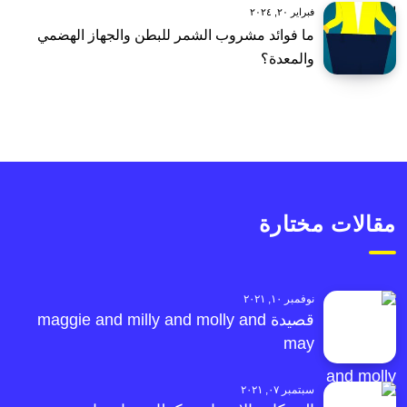
فبراير ٢٠, ٢٠٢٤
ما فوائد مشروب الشمر للبطن والجهاز الهضمي
والمعدة؟
مقالات مختارة
نوفمبر ١٠, ٢٠٢١
قصيدة maggie and milly and molly and
may
سبتمبر ٠٧, ٢٠٢١