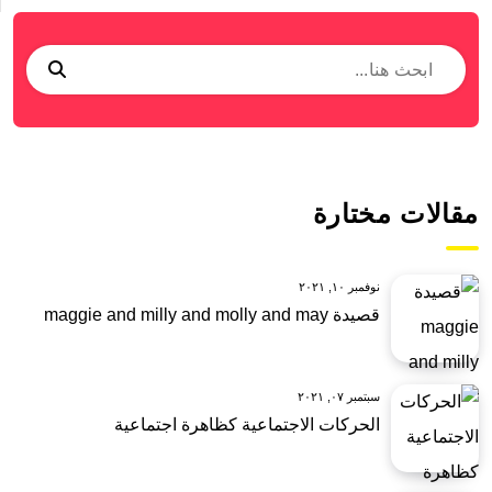
مقالات مختارة
نوفمبر ١٠, ٢٠٢١
قصيدة maggie and milly and molly and may
سبتمبر ٠٧, ٢٠٢١
الحركات الاجتماعية كظاهرة اجتماعية