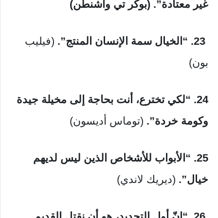
غير معتادة”. (بوكر تي واشنطن)
23.
“الخيال سمة الإنسان المنتج”.
(فيليب
بون)
24. “لكي تخترع، أنت بحاجة إلى مخيلة جيدة
وكومة خردة”.
(توماس أديسون)
25. “الأبواب للأشخاص الذين ليس لديهم
خيال”.
(ديريك لاندي)
26.
“إنّ أول التجديد، هو أن نقتل القديم