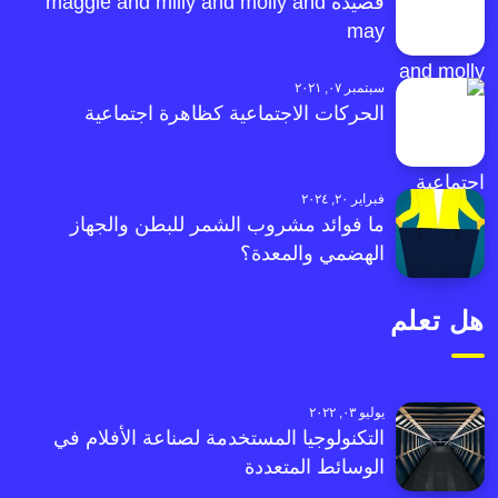
قصيدة maggie and milly and molly and
may
سبتمبر ٠٧, ٢٠٢١
الحركات الاجتماعية كظاهرة اجتماعية
فبراير ٢٠, ٢٠٢٤
ما فوائد مشروب الشمر للبطن والجهاز
الهضمي والمعدة؟
هل تعلم
يوليو ٠٣, ٢٠٢٢
التكنولوجيا المستخدمة لصناعة الأفلام في
الوسائط المتعددة