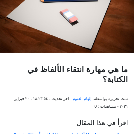
ما هي مهارة انتقاء الألفاظ في
الكتابة؟
تمت تحريره بواسطة:
إلهام العتوم
- اخر تحديث :
١٨:٢٣:٥٤ ، ٢٠ فبراير
٢٠٢١
- مشاهدات :
0
اقرأ في هذا المقال