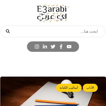
الآداب
أساليب الكتابة