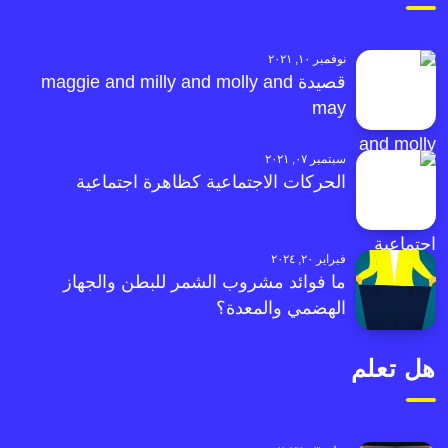
نوفمبر ١٠, ٢٠٢١
قصيدة maggie and milly and molly and
may
سبتمبر ٠٧, ٢٠٢١
الحركات الاجتماعية كظاهرة اجتماعية
فبراير ٢٠, ٢٠٢٤
ما فوائد مشروب الشمر للبطن والجهاز
الهضمي والمعدة؟
هل تعلم