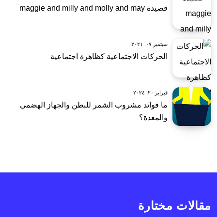
قصيدة maggie and milly and molly and may
سبتمبر ٠٧, ٢٠٢١
الحركات الاجتماعية كظاهرة اجتماعية
فبراير ٢٠, ٢٠٢٤
ما فوائد مشروب الشمر للبطن والجهاز الهضمي
والمعدة؟
مقالات مختارة