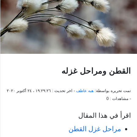
القطن ومراحل غزله
تمت تحريره بواسطة:
هبه عاطف
- اخر تحديث :
١٩:٢٩:٢٦ ، ٢٤ أكتوبر ٢٠٢٠
- مشاهدات :
0
اقرأ في هذا المقال
مراحل غزل القطن