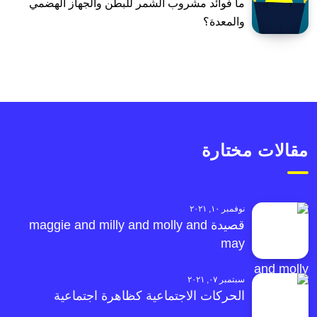
ما فوائد مشروب الشمر للبطن والجهاز الهضمي
والمعدة؟
مقالات مختارة
نوفمبر ١٠, ٢٠٢١
قصيدة maggie and milly and molly and
may
سبتمبر ٠٧, ٢٠٢١
الحركات الاجتماعية كظاهرة اجتماعية