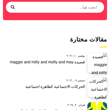
مقالات مختارة
نوفمبر ١٠, ٢٠٢١
قصيدة maggie and milly and molly and may
سبتمبر ٠٧, ٢٠٢١
الحركات الاجتماعية كظاهرة اجتماعية
فبراير ٢٠, ٢٠٢٤