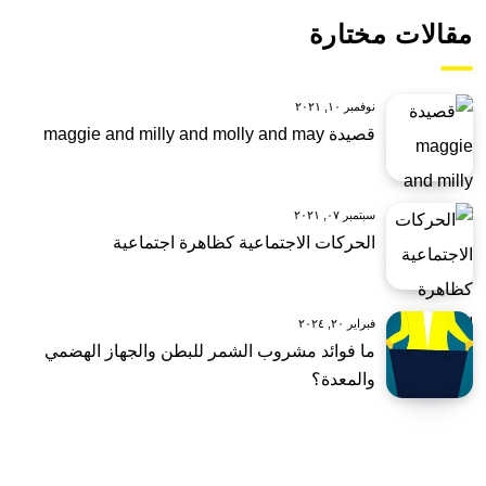
مقالات مختارة
نوفمبر ١٠, ٢٠٢١
قصيدة maggie and milly and molly and may
سبتمبر ٠٧, ٢٠٢١
الحركات الاجتماعية كظاهرة اجتماعية
فبراير ٢٠, ٢٠٢٤
ما فوائد مشروب الشمر للبطن والجهاز الهضمي
والمعدة؟