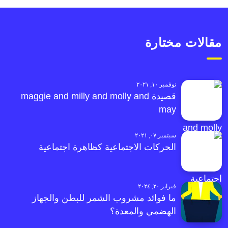
مقالات مختارة
نوفمبر ١٠, ٢٠٢١
قصيدة maggie and milly and molly and
may
سبتمبر ٠٧, ٢٠٢١
الحركات الاجتماعية كظاهرة اجتماعية
فبراير ٢٠, ٢٠٢٤
ما فوائد مشروب الشمر للبطن والجهاز
الهضمي والمعدة؟