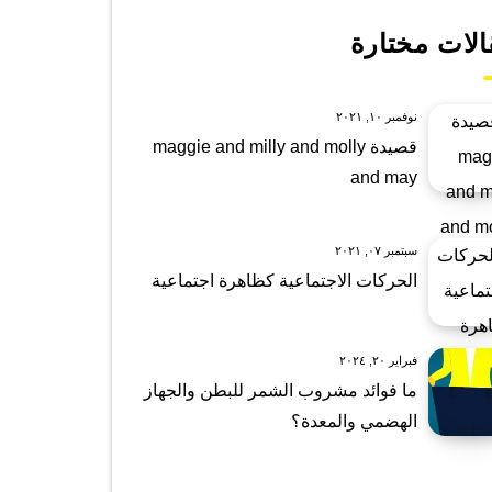
الات مختارة
نوفمبر ١٠, ٢٠٢١
قصيدة maggie and milly and molly
and may
سبتمبر ٠٧, ٢٠٢١
الحركات الاجتماعية كظاهرة اجتماعية
فبراير ٢٠, ٢٠٢٤
ما فوائد مشروب الشمر للبطن والجهاز
الهضمي والمعدة؟