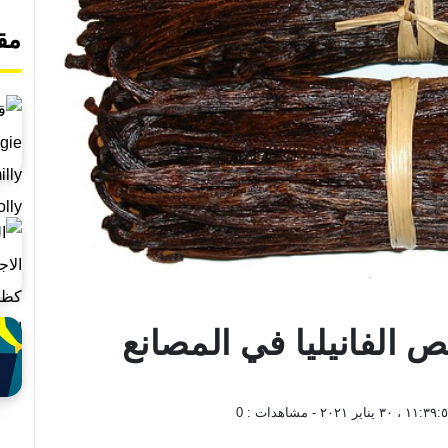
مق
الفانيليا في المصانع
١١:٣ ، ٣٠ يناير ٢٠٢١
- مشاهدات :
0