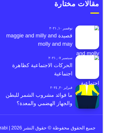
مقالات مختارة
نوفمبر ١٠, ٢٠٢١
قصيدة maggie and milly and
molly and may
سبتمبر ٠٧, ٢٠٢١
الحركات الاجتماعية كظاهرة
اجتماعية
فبراير ٢٠, ٢٠٢٤
ما فوائد مشروب الشمر للبطن
والجهاز الهضمي والمعدة؟
جميع الحقوق محفوظة © حقوق النشر 2026 | e3arabi