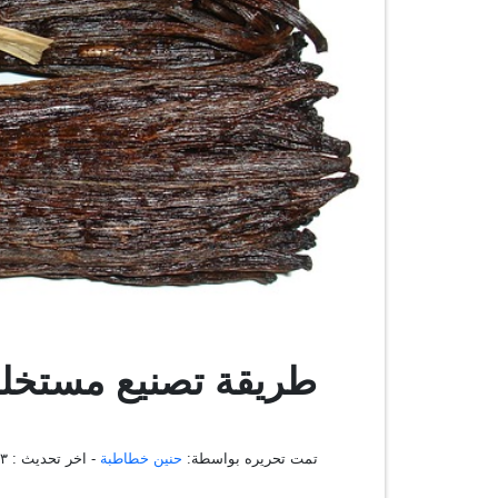
طريقة تصنيع مستخلص 
تمت تحريره بواسطة:
حنين خطاطبة
- اخر تحديث :
٩:٥٣