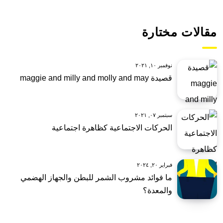
مقالات مختارة
نوفمبر ١٠, ٢٠٢١
قصيدة maggie and milly and molly and may
سبتمبر ٠٧, ٢٠٢١
الحركات الاجتماعية كظاهرة اجتماعية
فبراير ٢٠, ٢٠٢٤
ما فوائد مشروب الشمر للبطن والجهاز الهضمي
والمعدة؟