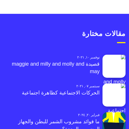
مقالات مختارة
نوفمبر ١٠, ٢٠٢١
قصيدة maggie and milly and molly and
may
سبتمبر ٠٧, ٢٠٢١
الحركات الاجتماعية كظاهرة اجتماعية
فبراير ٢٠, ٢٠٢٤
ما فوائد مشروب الشمر للبطن والجهاز
الهضمي والمعدة؟