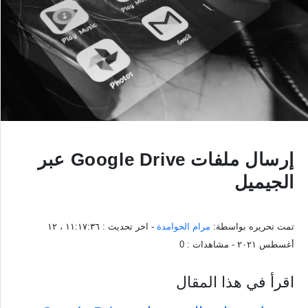
إرسال ملفات Google Drive عبر
الجيميل
تمت تحريره بواسطة:
مرام الحوامدة
- اخر تحديث :
١١:١٧:٣٦ ، ١٢
أغسطس ٢٠٢١
- مشاهدات :
0
اقرأ في هذا المقال