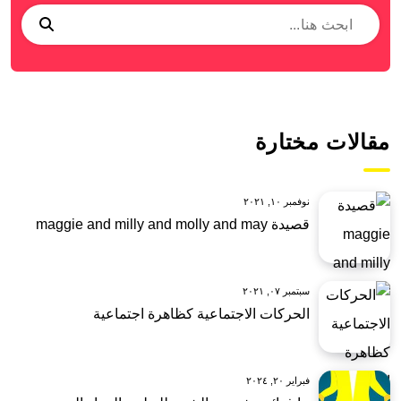
مقالات مختارة
نوفمبر ١٠, ٢٠٢١
قصيدة maggie and milly and molly and may
سبتمبر ٠٧, ٢٠٢١
الحركات الاجتماعية كظاهرة اجتماعية
فبراير ٢٠, ٢٠٢٤