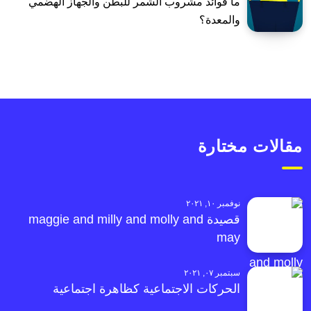
ما فوائد مشروب الشمر للبطن والجهاز الهضمي
والمعدة؟
مقالات مختارة
نوفمبر ١٠, ٢٠٢١
قصيدة maggie and milly and molly and
may
سبتمبر ٠٧, ٢٠٢١
الحركات الاجتماعية كظاهرة اجتماعية