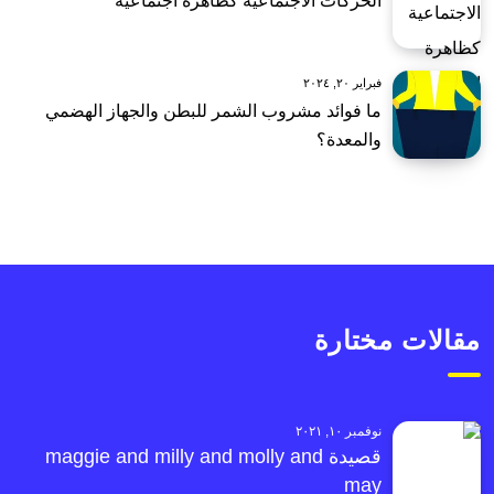
الحركات الاجتماعية كظاهرة اجتماعية
فبراير ٢٠, ٢٠٢٤
ما فوائد مشروب الشمر للبطن والجهاز الهضمي
والمعدة؟
مقالات مختارة
نوفمبر ١٠, ٢٠٢١
قصيدة maggie and milly and molly and
may