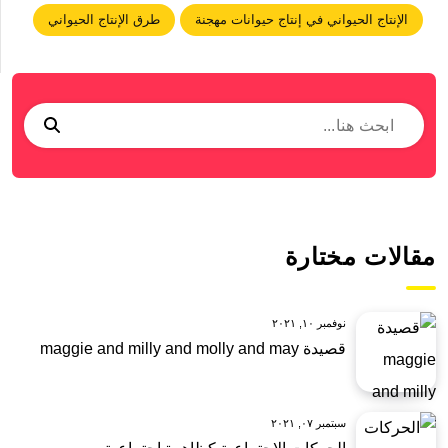
الإنتاج الحيواني في إنتاج حيوانات مهجنة
طرق الإنتاج الحيواني
مقالات مختارة
نوفمبر ١٠, ٢٠٢١
قصيدة maggie and milly and molly and may
سبتمبر ٠٧, ٢٠٢١