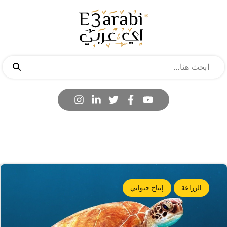
الزراعة
إنتاج حيواني